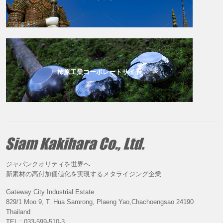
柿原工業コーポレートサイト
ジャパンクオリティを世界へ
新素材の高付加価値化を実現するメタライジング企業
Gateway City Industrial Estate
829/1 Moo 9, T. Hua Samrong, Plaeng Yao,Chachoengsao 24190
Thailand
TEL : 033-599-510-3