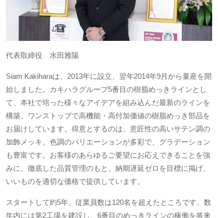
代表取締役 水田雅陽
Siam Kakiharaは、2013年に設立、翌年2014年9月から量産を開
始しました。カキハラグループ5番目の樹脂めっきラインとし
て、本社で培った様々なアイデアを組み込んだ最新のラインを
構築。ワンストップで高機能・高付加価値の樹脂めっき部品を
お届けしています。得意とするのは、意匠性の高いサテン調の
加飾メッキ。色調のバリエーションが多彩で、グラデーション
も豊富です。お客様のあらゆるご要望にお応えできることを強
みに、徹底した品質管理のもと、納期遅延ゼロを目標に掲げ、
いいものを適切な価格で提供しています。
スタートして約5年、従業員数は120名を超えたところです。数
年内には第2工場を建設し、6番目のめっきラインの稼働を将来